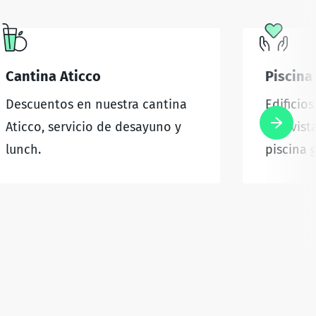
Cantina Aticco
Piscina
Descuentos en nuestra cantina
Edificio
Aticco, servicio de desayuno y
con vist
lunch.
piscina g