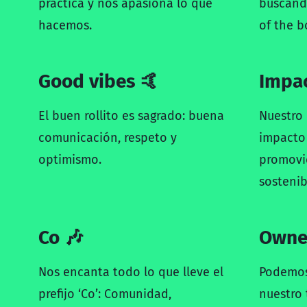
práctica y nos apasiona lo que
buscand
hacemos.
of the bo
Good vibes 🤙
Impac
El buen rollito es sagrado: buena
Nuestro 
comunicación, respeto y
impacto 
optimismo.
promovie
sostenib
Co 🎶
Owne
Nos encanta todo lo que lleve el
Podemos
prefijo ‘Co’: Comunidad,
nuestro 